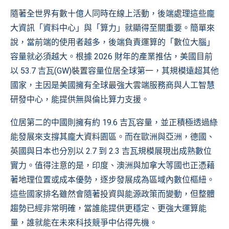
隨著全世界有數十億人同時在線上活動，後端處理這些龐
大資訊「資料中心」與「算力」就顯得至關重要。簡單來
說，當前端的使用者越多，後端負責運算的「數位大腦」
容量就必須越大。根據 2026 財年的產業推估，美國目前
以 53.7 吉瓦(GW)裝置容量位居全球第一，其規模遠超其他
國家，主因是美國擁有全球最強大雲端服務商與人工智慧
研發中心，能提供無與倫比算力支援。
位居第二的中國則擁有約 19.6 吉瓦容量，並正積極透過綠
能發展來支撐其龐大資料園區。而在歐洲與亞洲，德國、
英國與日本也分別以 2.7 到 2.3 吉瓦規模展現出成熟數位
實力。值得注意的是，印度、澳洲與加拿大等國也正憑藉
著地理位置或成本優勢，逐步發展成為區域內數位樞紐。
這些國家排名雖然會隨著投資與能源政策而變動，但整體
趨勢已經非常明確，當誰能提供更穩定、更強大運算能
量，誰就能在未來科技競爭中佔得先機。