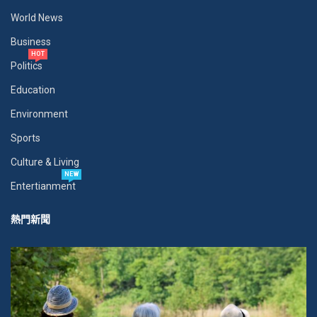
World News
Business
HOT
Politics
Education
Environment
Sports
Culture & Living
NEW
Entertianment
熱門新聞