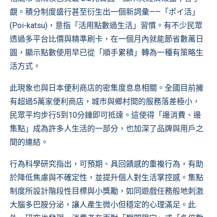
覷。積分制度盛行甚至衍生出一個新詞彙——「ポイ活」
(Poi-katsu)，意指「活用點數過生活」習慣。有不少民眾
透過多平台比價與精準刷卡，在一個月內就能節省數萬日
圓，顯示點數使用早已從「順手累積」轉為一種有策略生
活方式。
此現象也與日本便利商店的密集度息息相關。全國目前擁
有超過5萬家便利商店，城市與鄉村間的服務落差極小，
民眾平均步行5到10分鐘即可抵達。這使得「邊消費、邊
集點」成為許多人生活的一部分，也加深了品牌與用戶之
間的連結。
行為科學研究指出，可預期、具回饋感的重複行為，有助
於降低焦慮與不確定性，並提升個人對生活掌控感。集點
制度所設計階段性目標與小獎勵，如同遊戲任務般地刺激
大腦多巴胺分泌，讓人產生微小但穩定的心理滿足。此