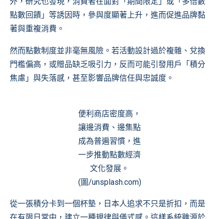
外，研究也發現，消費者在面對「期間限定」或「多倍數
點數回饋」等誘因時，參與度顯著上升，進而促進品牌黏
著與重複消費。
然而點數制度並非毫無風險。若活動設計過於複雜、兌換
門檻偏高，或贈品缺乏吸引力，反而可能引發用戶「積分
焦慮」與失落感，甚至影響品牌信任與忠誠度。
便利商店密度高，
讓邊消費、邊集點
成為普遍習慣，進
一步推動點數經濟
文化發展。
(圖/unsplash.com)
從一張積分卡到一個杯墊，日本人追求不只是折扣，而是
在有限日常中，建立一種規律與儀式感。這樣系統雖源於