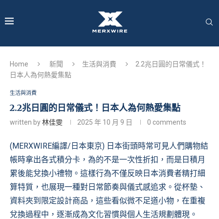
Home
新聞
生活與消費
2.2兆日圓的日常儀式！
日本人為何熱愛集點
生活與消費
2.2兆日圓的日常儀式！日本人為何熱愛集點
written by
林佳雯
2025 年 10 月 9 日
0 comments
(MERXWIRE編譯/日本東京) 日本街頭時常可見人們購物結
帳時拿出各式積分卡，為的不是一次性折扣，而是日積月
累後能兌換小禮物。這樣行為不僅反映日本消費者精打細
算特質，也展現一種對日常節奏與儀式感追求。從杯墊、
資料夾到限定設計商品，這些看似微不足道小物，在重複
兌換過程中，逐漸成為文化習慣與個人生活規劃體現。