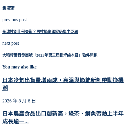
趙 筱潔
previous post
全球性別比例失衡？男性過剩國家仍集中亞洲
next post
大稻埕葉晋發商號「2025年第三屆稻埕繪本賞」徵件開跑
You may also like
日本冷氣出貨量增兩成，高溫與節能新制帶動換機
潮
2026 年 8 月 6 日
日本農產食品出口創新高，綠茶、鰤魚帶動上半年
成長逾一...