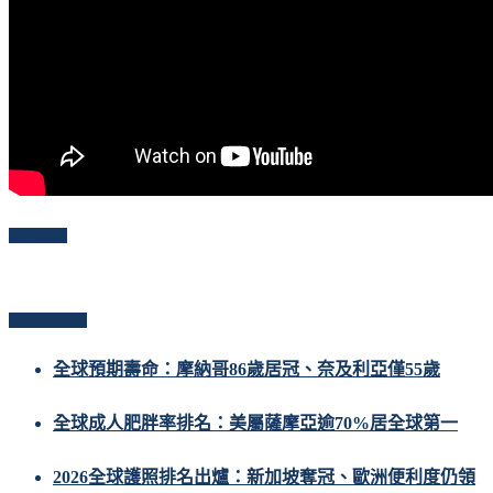
Follow Me
Popular Posts
全球預期壽命：摩納哥86歲居冠、奈及利亞僅55歲
全球成人肥胖率排名：美屬薩摩亞逾70%居全球第一
2026全球護照排名出爐：新加坡奪冠、歐洲便利度仍領