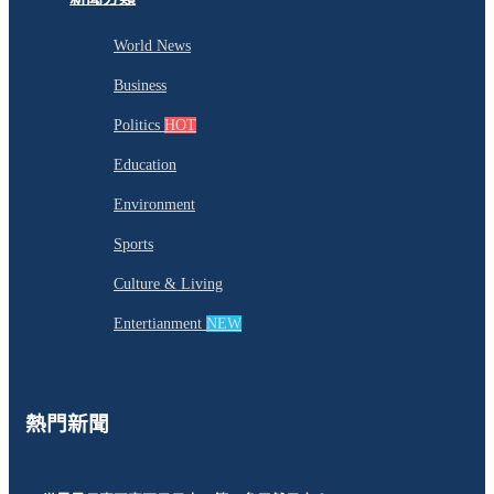
World News
Business
Politics
HOT
Education
Environment
Sports
Culture & Living
Entertianment
NEW
熱門新聞