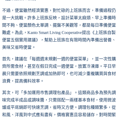
不過，便當雖然經濟實惠，對忙碌的上班族而言，準備過程仍
是一大挑戰。許多上班族反映，設計菜單太麻煩、早上準備時
間不夠、便當顏色太單調、擺盤不美觀等，都是每日準備便當
難處。為此，Kanto Smart Living Cooperative提出《上班族自製
便當五個實用建議》，幫助上班族在有限時間內準備出營養、
美味又省時便當。
首先，建議在「每週週末規劃一週的便當菜單」，並一次性購
齊所需食材，甚至在假日完成一週便當，放置冷凍庫。平日早
晨只需要依照規劃烹調或加熱即可，也可減少重複購買與食材
浪費，提高備料效率。
其次，可「多加運用市售調理包產品」。這類商品多為預先調
味完成半成品或調味醬，只需搭配一兩樣基本食材，使用微波
爐或平底鍋即可快速烹調，省時又方便。調理包種類繁多，從
和風、洋風到中式應有盡有，價格實惠且容易儲存，對時間緊