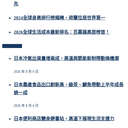
先
2024全球身高排行榜揭曉，荷蘭位居世界第一
2026全球生活成本最新排名：百慕達高居榜首！
Related Posts
日本冷氣出貨量增兩成，高溫與節能新制帶動換機潮
2026 年 8 月 6 日
日本農產食品出口創新高，綠茶、鰤魚帶動上半年成長
逾一成
2026 年 8 月 6 日
日本便利商店變身避暑站，高溫下展現生活支援力