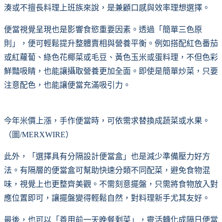
湊或不擅長料理上班族來說，是兼顧口感與效率理想選擇。
便當視覺呈現也是影響食慾重要因素。透過「簡單三色原
則」，便可輕鬆提升整體賣相與營養平衡。例如搭配紅色番茄
或紅蘿蔔、綠色花椰菜或毛豆、黃色玉米或蛋料理，不但色彩
鮮豔吸睛，也能讓攝取營養更加全面。即使是簡單炒菜，只要
注意配色，也能讓便當充滿吸引力。
今年米價上漲，手作便當時，可依需求替換成蔬菜或水果。
（圖/MERXWIRE）
此外，「選擇具有分隔設計便當盒」也是減少準備壓力好方
法。有隔層的便當盒可幫助快速分類不同配菜，避免食物混
味，視覺上也更整齊美觀。不需刻意擺盤，只需將食物放入對
應位置即可，讓擺盤變得輕鬆自然，對料理新手尤其友好。
最後，也可以「善用前一天晚餐剩菜」，靈活轉化成隔日便當