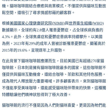
機。貓咪咖啡館結合療癒與商業模式，不僅提供與貓咪互動放
鬆空間，還吸引了尋求情感慰藉的顧客群。
根據
美國國家心理健康研究院(NIMH)
與
世界衛生組織(WHO)
數據顯示，全球約有2.8億人罹患憂鬱症，占全球疾病負擔的
4.3%。此外，全球焦慮症和憂鬱症患病率持續攀升。以美國
為例，2023年有29%的成年人曾被診斷罹患憂鬱症，顯著高於
2015年的19.6%，呈現逐年上升趨勢。
在此背景下貓咪咖啡館應運而生，目前美國已有超過270家貓
咖啡館，日本則是擁有貓咪咖啡館最多的國家，這些咖啡館不
僅提供與貓咪互動機會，還結合咖啡、茶飲和其他特色服務，
成為現代人釋放壓力重要場域。許多顧客表示，來到貓咖啡館
不僅能享受美味咖啡，還能感受貓咪陪伴帶來的快樂，這種獨
特體驗讓他們精神狀態得到了極大改善。
貓咖啡館的流行不僅是因為人們對貓咪喜愛，更是因為牠們能