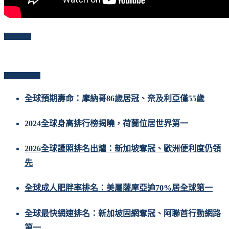
Follow Me
Popular Posts
全球預期壽命：摩納哥86歲居冠、奈及利亞僅55歲
2024全球身高排行榜揭曉，荷蘭位居世界第一
2026全球護照排名出爐：新加坡奪冠、歐洲便利度仍領
先
全球成人肥胖率排名：美屬薩摩亞逾70%居全球第一
全球最快網速排名：新加坡固網奪冠、阿聯酋行動網路
第一