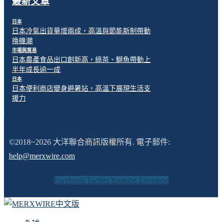
最新文章
日本
日本冷氣出貨量增兩成，高溫與節能新制帶動
換機潮
市場與貿易
日本農產食品出口創新高，綠茶、鰤魚帶動上
半年成長逾一成
日本
日本便利商店變身避暑站，高溫下展現生活支
援力
©2018~2026 大洋聯合商訊版權所有. 電子郵件:
help@merxwire.com
Facebook
Twitter
Youtube
Envelope