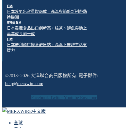
日本
日本冷氣出貨量增兩成，高溫與節能新制帶動
換機潮
市場與貿易
日本農產食品出口創新高，綠茶、鰤魚帶動上
半年成長逾一成
日本
日本便利商店變身避暑站，高溫下展現生活支
援力
©2018~2026 大洋聯合商訊版權所有. 電子郵件:
help@merxwire.com
Facebook
Twitter
Youtube
Envelope
全球