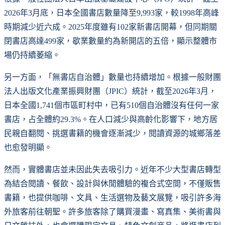
2026年3月底，日本全國書店數量降至9,993家，較1998年高峰
時期減少近六成。2025年度雖有102家新書店開幕，但同期關
閉書店高達499家，歇業數量約為新開店的五倍，顯示整體市
場仍持續萎縮。
另一方面，「無書店自治體」數量也持續增加。根據一般財團
法人出版文化產業振興財團（JPIC）統計，截至2026年3月，
日本全國1,741個市區町村中，已有510個自治體沒有任何一家
書店，占全體約29.3%。在人口減少與高齡化影響下，地方居
民親自翻閱、挑選書籍的機會逐漸減少，閱讀資源的城鄉落差
也愈發明顯。
然而，實體書店並未因此失去吸引力。近年不少大型書店轉型
為結合閱讀、餐飲、設計與休閒體驗的複合式空間，不僅販售
書籍，也提供咖啡、文具、生活選物及藝文展覽，吸引許多海
外旅客前往朝聖。許多旅客除了購買漫畫、寫真集、美術書與