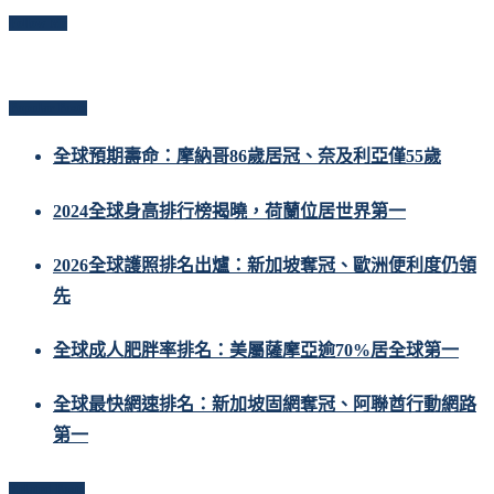
Follow Me
Popular Posts
全球預期壽命：摩納哥86歲居冠、奈及利亞僅55歲
2024全球身高排行榜揭曉，荷蘭位居世界第一
2026全球護照排名出爐：新加坡奪冠、歐洲便利度仍領
先
全球成人肥胖率排名：美屬薩摩亞逾70%居全球第一
全球最快網速排名：新加坡固網奪冠、阿聯酋行動網路
第一
Related Posts