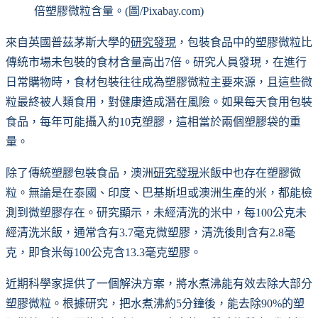
倍塑膠微粒含量。(圖/Pixabay.com)
來自英國普茲茅斯大學的
研究發現
，包裝食品中的塑膠微粒比
傳統市場未包裝的食材含量高出7倍。研究人員發現，在進行
日常購物時，食材包裝往往成為塑膠微粒主要來源，且這些微
粒最終被人類食用，對健康造成潛在風險。如果每天食用包裝
食品，每年可能攝入約10克塑膠，這相當於兩個塑膠袋的重
量。
除了傳統塑膠包裝食品，澳洲
研究發現
米飯中也存在塑膠微
粒。無論是在泰國、印度、巴基斯坦或澳洲生產的米，都能檢
測到微塑膠存在。研究顯示，未經清洗的米中，每100公克未
經清洗米飯，通常含有3.7毫克微塑膠，清洗後則含有2.8毫
克，即食米每100公克含13.3毫克塑膠。
近期科學家提供了一個解決方案，將水煮沸能有效去除大部分
塑膠微粒。根據研究，把水煮沸約5分鐘後，能去除90%的塑