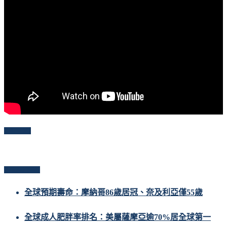
Follow Me
Popular Posts
全球預期壽命：摩納哥86歲居冠、奈及利亞僅55歲
全球成人肥胖率排名：美屬薩摩亞逾70%居全球第一