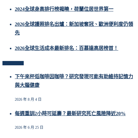
2024全球身高排行榜揭曉，荷蘭位居世界第一
2026全球護照排名出爐：新加坡奪冠、歐洲便利度仍領
先
2026全球生活成本最新排名：百慕達高居榜首！
Related Posts
下午來杯低咖啡因咖啡？研究發現可能有助維持記憶力
與大腦健康
2026 年 8 月 4 日
每週重訓2小時可延壽？最新研究死亡風險降近20%
2026 年 6 月 25 日