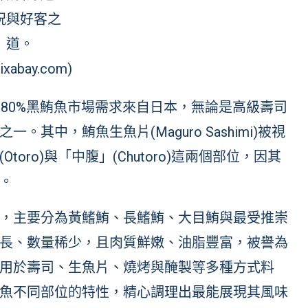
祝與好客之
道。
ixabay.com)
80%黑鮪魚市場需求來自日本，無論是高級壽司
其中，鮪魚生魚片(Maguro Sashimi)被視
ro)與「中腹」(Chutoro)這兩個部位，因其
。
，主要分為黃鰭鮪、長鰭鮪、大目鮪與最受推崇
長、數量稀少，且肉質鮮嫩、油脂豐富，被譽為
用於壽司、生魚片、燒烤與醃製等多種方式料
魚不同部位的特性，精心調理出最能展現其風味