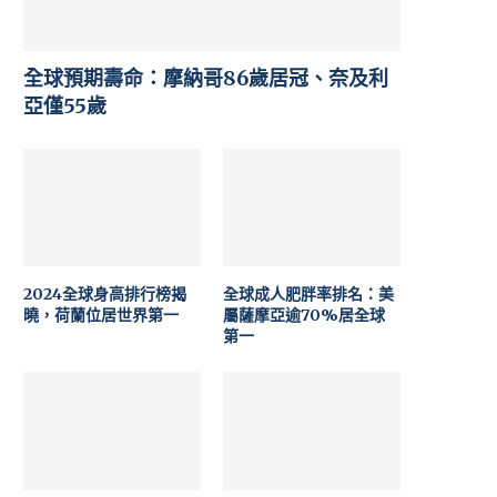
全球預期壽命：摩納哥86歲居冠、奈及利
亞僅55歲
2024全球身高排行榜揭
全球成人肥胖率排名：美
曉，荷蘭位居世界第一
屬薩摩亞逾70%居全球
第一