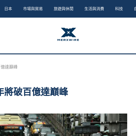
日本
市場與貿易
旅遊與休閒
生活與消費
科技
百億達巔峰
0年將破百億達巔峰