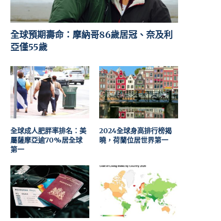
全球預期壽命：摩納哥86歲居冠、奈及利
亞僅55歲
全球成人肥胖率排名：美
2024全球身高排行榜揭
屬薩摩亞逾70%居全球
曉，荷蘭位居世界第一
第一