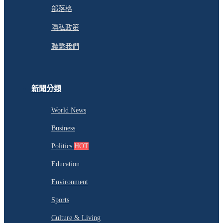
部落格
隱私政策
聯繫我們
新聞分類
World News
Business
Politics
HOT
Education
Environment
Sports
Culture & Living