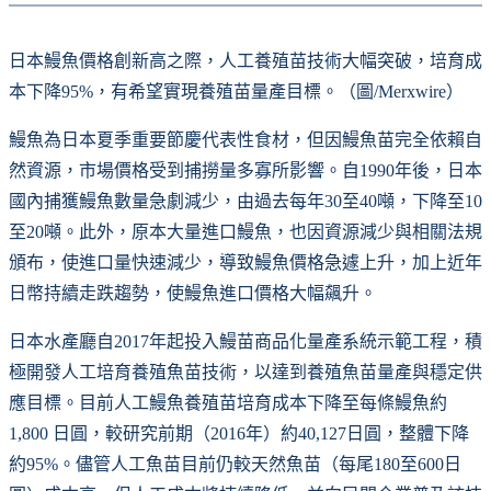
日本鰻魚價格創新高之際，人工養殖苗技術大幅突破，培育成
本下降95%，有希望實現養殖苗量產目標。（圖/Merxwire）
鰻魚為日本夏季重要節慶代表性食材，但因鰻魚苗完全依賴自
然資源，市場價格受到捕撈量多寡所影響。自1990年後，日本
國內捕獲鰻魚數量急劇減少，由過去每年30至40噸，下降至10
至20噸。此外，原本大量進口鰻魚，也因資源減少與相關法規
頒布，使進口量快速減少，導致鰻魚價格急遽上升，加上近年
日幣持續走跌趨勢，使鰻魚進口價格大幅飆升。
日本水產廳自2017年起投入鰻苗商品化量產系統示範工程，積
極開發人工培育養殖魚苗技術，以達到養殖魚苗量產與穩定供
應目標。目前人工鰻魚養殖苗培育成本下降至每條鰻魚約
1,800 日圓，較研究前期（2016年）約40,127日圓，整體下降
約95%。儘管人工魚苗目前仍較天然魚苗（每尾180至600日