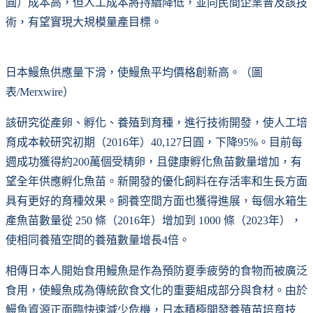
圓）成本高，但人工成本將持續降低，並向民間企業普及該技
術，有望實現大規模量產目標。
日本鰻魚供應量下滑，使鰻魚平均價格創新高。（圖
表/Merxwire）
該研究從產卵、孵化、養殖到育種，進行技術開發，使人工培
育成本較研究初期（2016年）40,127日圓，下降95%。目前每
週成功獲得約200萬個受精卵，且健康孵化魚苗數量增加，有
望全年供應孵化魚苗。新開發的優化飼料在存活率和生長方面
具有更好的育種效果。飼養空間方面也獲得進展，每個水箱生
產魚苗數量從 250 條（2016年）增加到 1000 條（2023年），
使相同養殖空間的養殖數量增長4倍。
相傳日本人開始食用鰻魚是作為預防夏季疲勞的食物而被廣泛
食用，使鰻魚成為傳統飲食文化的重要組成部分與食材。由於
鰻魚資源正面臨快速減少危機，日本積極開發養殖苗培育技