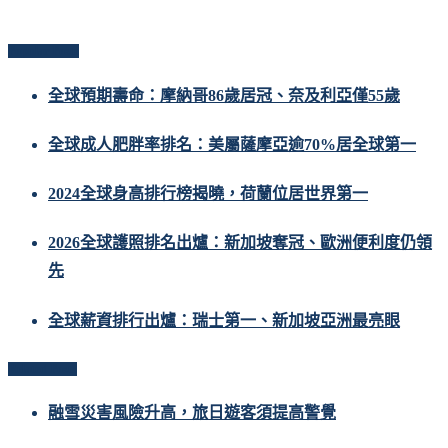
Popular Posts
全球預期壽命：摩納哥86歲居冠、奈及利亞僅55歲
全球成人肥胖率排名：美屬薩摩亞逾70%居全球第一
2024全球身高排行榜揭曉，荷蘭位居世界第一
2026全球護照排名出爐：新加坡奪冠、歐洲便利度仍領
先
全球薪資排行出爐：瑞士第一、新加坡亞洲最亮眼
Related Posts
融雪災害風險升高，旅日遊客須提高警覺