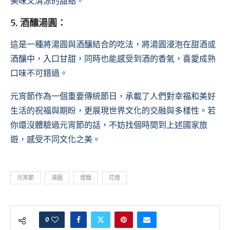
美味又清涼的甜點。
5. 酒釀湯圓：
這是一種將湯圓與酒釀結合的吃法，將湯圓浸泡在甜酒或
酒釀中，入口甘甜，同時也能感受到酒的香氣，喜愛成熟
口味不可錯過。
元宵節作為一個重要傳統節日，承載了人們對幸福和美好
生活的祝福與期盼，更展現世界文化的交融與多樣性。若
你還沒體驗過元宵節的話，不妨找個時間到上述國家旅
遊，感受不同文化之美。
元宵節
湯圓
燈籠
花燈
0