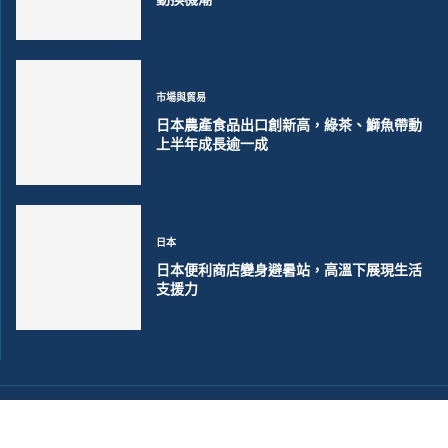
市場與貿易
日本農產食品出口創新高，綠茶、鰤魚帶動
上半年成長逾一成
日本
日本便利商店變身避暑站，高溫下展現生活
支援力
©2018~2026 大洋聯合商訊版權所有. 電子郵件:
help@merxwire.com