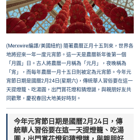
(Merxwire編譯/美國紐約) 隨著農曆正月十五到來，世界各
地將迎來一年一度元宵節。這一天是農曆新年後第一個
「月圓」日。古人將農曆一月稱為「元月」，夜晚稱為
「宵」，而每年農曆一月十五日則被定為元宵節。今年元
宵節日期是國曆2月24日(星期六)，傳統華人習俗要在這一
天提燈籠、吃湯圓，出門賞花燈和猜燈謎，與親朋好友共
同歡聚，慶祝春回大地美好時刻。
今年元宵節日期是國曆2月24日，傳
統華人習俗要在這一天提燈籠、吃湯
圓，出門賞花燈和猜燈謎，與親朋好