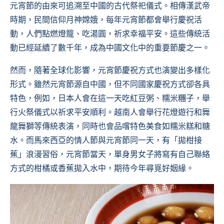
元宵節的由來可追溯至中國的古代祭祀儀式。相傳漢武帝
時期，民間信仰月神嫦娥，每年元宵節都會舉行慶祝活
動，人們點燃燈籠、吃湯圓，祈求幸福平安。這些傳統活
動已經延續了數千年，成為中國文化中的重要節慶之一。
然而，隨著全球化影響，元宵節慶祝方式也演變出多樣化
形式。雖然元宵節源自中國，但不同國家慶祝方式卻各具
特色，例如，日本人會在這一天吃紅豆粥、糯米糰子，舉
行火祭儀式以祈求平安順利。越南人會舉行花燈遊行和舞
龍舞獅等傳統表演，同時也會品嚐特色美食如糯米糕和糖
水。而馬來西亞的情人節與元宵節同一天，有「拋柑接
蕉」浪漫習俗，元宵節當天，單身男女子將寫有自己聯絡
方式的柑橘或香蕉拋入水中，期待今年尋覓好姻緣。