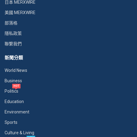
日本 MERXWIRE
美國 MERXWIRE
部落格
隱私政策
聯繫我們
新聞分類
World News
Business
HOT
Politics
Education
Environment
Sports
Culture & Living