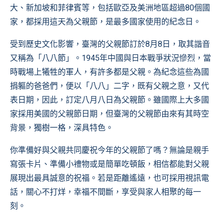
大、新加坡和菲律賓等，包括歐亞及美洲地區超過80個國
家，都採用這天為父親節，是最多國家使用的紀念日。
受到歷史文化影響，臺灣的父親節訂於8月8日，取其諧音
又稱為「八八節」。1945年中國與日本戰爭狀況慘烈，當
時戰場上犧牲的軍人，有許多都是父親。為紀念這些為國
捐軀的爸爸們，便以「八八」二字，既有父親之意，又代
表日期，因此，訂定八月八日為父親節。雖國際上大多國
家採用美國的父親節日期，但臺灣的父親節由來有其時空
背景，獨樹一格，深具特色。
你準備好與父親共同慶祝今年的父親節了嗎？無論是親手
寫張卡片、準備小禮物或是簡單吃頓飯，相信都能對父親
展現出最具誠意的祝福。若是距離遙遠，也可採用視訊電
話，關心不打烊，幸福不間斷，享受與家人相聚的每一
刻。