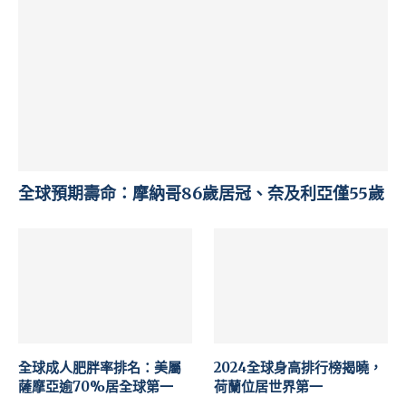
全球預期壽命：摩納哥86歲居冠、奈及利亞僅55歲
全球成人肥胖率排名：美屬
2024全球身高排行榜揭曉，
薩摩亞逾70%居全球第一
荷蘭位居世界第一