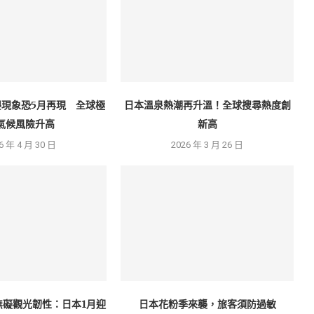
嬰現象恐5月再現 全球極
日本溫泉熱潮再升溫！全球搜尋熱度創
氣候風險升高
新高
6 年 4 月 30 日
2026 年 3 月 26 日
無礙觀光韌性：日本1月迎
日本花粉季來襲，旅客須防過敏