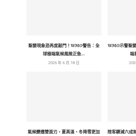
聖嬰現象恐再度敲門！WMO警告：全
WMO示警聖
球極端氣候風險正急...
端
2026 年 6 月 18 日
202
氣候變遷雙面刃，夏高溫、冬降雪更加
陸客驟減六成