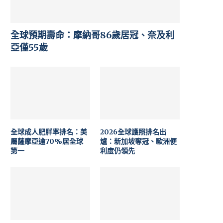
全球預期壽命：摩納哥86歲居冠、奈及利
亞僅55歲
全球成人肥胖率排名：美
2026全球護照排名出
屬薩摩亞逾70%居全球
爐：新加坡奪冠、歐洲便
第一
利度仍領先