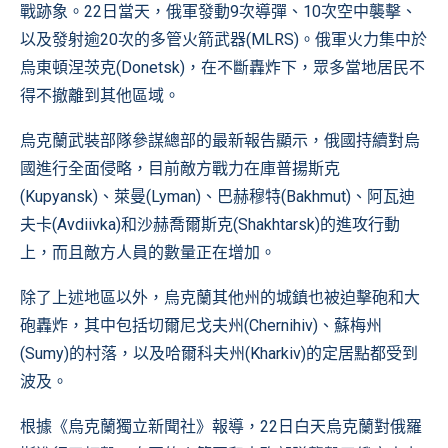
戰跡象。22日當天，俄軍發動9次導彈、10次空中襲擊、
以及發射逾20次的多管火箭武器(MLRS)。俄軍火力集中於
烏東頓涅茨克(Donetsk)，在不斷轟炸下，眾多當地居民不
得不撤離到其他區域。
烏克蘭武裝部隊參謀總部的最新報告顯示，俄國持續對烏
國進行全面侵略，目前敵方戰力在庫普揚斯克
(Kupyansk)、萊曼(Lyman)、巴赫穆特(Bakhmut)、阿瓦迪
夫卡(Avdiivka)和沙赫喬爾斯克(Shakhtarsk)的進攻行動
上，而且敵方人員的數量正在增加。
除了上述地區以外，烏克蘭其他州的城鎮也被迫擊砲和大
砲轟炸，其中包括切爾尼戈夫州(Chernihiv)、蘇梅州
(Sumy)的村落，以及哈爾科夫州(Kharkiv)的定居點都受到
波及。
根據《烏克蘭獨立新聞社》報導，22日白天烏克蘭對俄羅