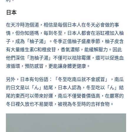
日本
在天冷時泡個湯，相信是每個日本人在冬天必會做的事
情，但你知道嗎，每到冬至，日本人都會在浴缸裡加入柚
子，成為「柚子湯」。冬季正值柚子盛產季節，柚子皮含
有大量維生素C和橙皮苷，香氣濃郁，能緩解壓力。因此
他們深信「泡柚子湯」不僅可以祛除霉運，還可以促進血
液循環，預防感冒，更能讓身體更健康。
另外，日本有句俗語：「冬至吃南瓜就不會感冒」，南瓜
的日文是以「ん」結尾，日本人認為，冬至吃以「ん」結
尾的東西可以帶來好運，南瓜不僅營養價值高，在嚴寒的
冬日裡久放也不易變壞，被視為冬至時的吉祥食物。