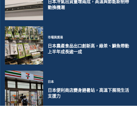
日本冷氣出貨量增兩成，高溫與節能新制帶
動換機潮
市場與貿易
日本農產食品出口創新高，綠茶、鰤魚帶動
上半年成長逾一成
日本
日本便利商店變身避暑站，高溫下展現生活
支援力
©2018~2026 大洋聯合商訊版權所有. 電子郵件:
help@merxwire.com