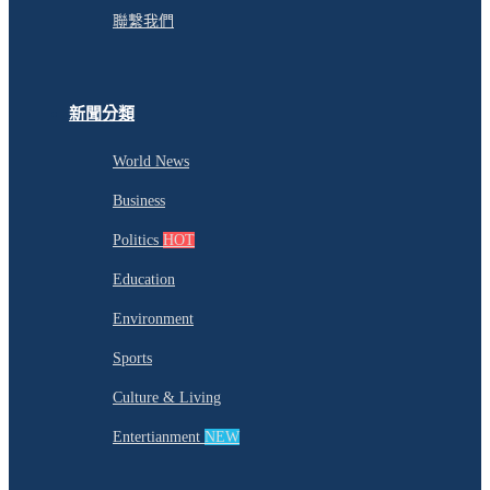
聯繫我們
新聞分類
World News
Business
Politics
HOT
Education
Environment
Sports
Culture & Living
Entertianment
NEW