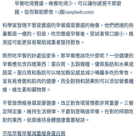
早餐吃得豐盛，晚餐吃得少，可以讓你感覺不那麼
餓，從而幫助節食。(圖/unsplash.com)
科學家發現不管是豐盛的早餐還是豐盛的晚餐，他們燃燒的熱
量都是一樣的，但是，吃完豐盛早餐後，受試者胃口變小，推
測這可能更容易幫助減重者堅持節食。
既然吃早餐的好處這麼多，那早餐應該吃什麼呢？一份健康的
早餐應包含四樣東西：蛋白質、五穀雜糧、優質脂肪和水果或
蔬菜。蛋白質和脂肪可以增加飽足感並減少嘴饞多吃的零食，
並有易骨骼和肌肉的健康，而全穀物和蔬果則可以添加營養纖
維、維生素和礦物質。
不管是想瘦身還是要健康，改正飲食壞習慣都非常重要。三餐
定時定量，維持生活規律，不要刻意略過早餐，在對的時間吃
對的東西，就是維持身體健康重要秘訣。
不吃早餐
早餐
減重
瘦身
蛋白質