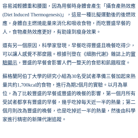
容易減輕體重和腰圍，因為用餐時身體會產生「攝食產熱效應
(Diet Induced Thermogenesis)」，這是一種比擬運動後的後燃效
應，身體自主燃燒能量來消化和吸收食物，而吃豐盛早餐的
人，食物產熱效應更好，有助達到瘦身效果。
還有另一個原因，科學家發現，早餐吃得豐盛且晚餐吃得少，
可以讓人感覺不那麼餓。根據刊登在《細胞代謝》雜誌上的
實
驗顯示
，豐盛的早餐會影響人們一整天的食慾和飢餓程度。
蘇格蘭阿伯丁大學的研究小組為30名受試者準備三餐加起來熱
量共約1,700kcal的食物，進行為期2個月的實驗。以月為單
位，為了比較豐盛的早餐或豐盛的晚餐的影響，第一個月所有
受試者都享有豐盛的早餐，幾乎吃掉每天近一半的熱量；第二
個月則改為豐盛的晚餐，也是吃掉近一半的熱量，然後由科學
家進行精密的新陳代謝追蹤。