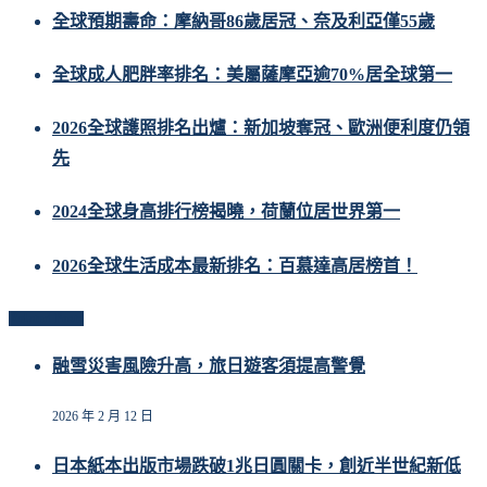
全球預期壽命：摩納哥86歲居冠、奈及利亞僅55歲
全球成人肥胖率排名：美屬薩摩亞逾70%居全球第一
2026全球護照排名出爐：新加坡奪冠、歐洲便利度仍領
先
2024全球身高排行榜揭曉，荷蘭位居世界第一
2026全球生活成本最新排名：百慕達高居榜首！
Related Posts
融雪災害風險升高，旅日遊客須提高警覺
2026 年 2 月 12 日
日本紙本出版市場跌破1兆日圓關卡，創近半世紀新低