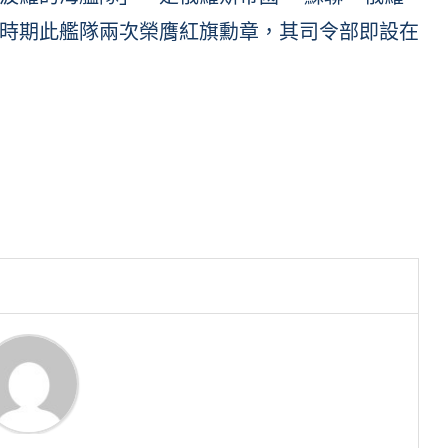
時期此艦隊兩次榮膺紅旗勳章，其司令部即設在