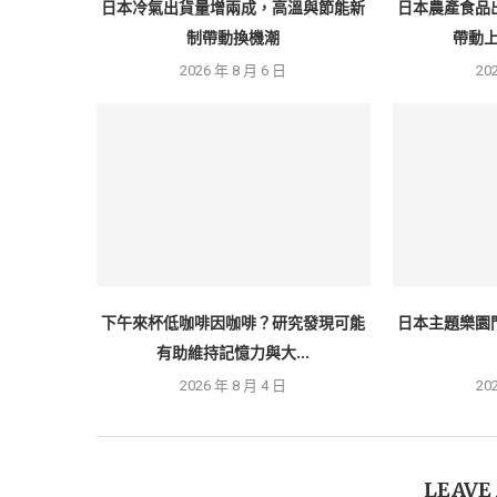
日本冷氣出貨量增兩成，高溫與節能新
日本農產食品
制帶動換機潮
帶動上
2026 年 8 月 6 日
20
下午來杯低咖啡因咖啡？研究發現可能
日本主題樂園
有助維持記憶力與大...
2026 年 8 月 4 日
20
LEAVE