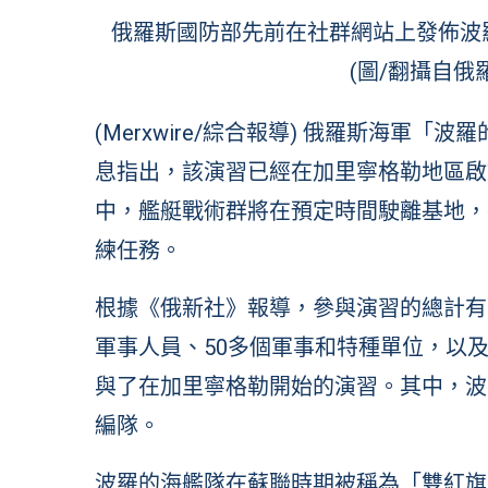
俄羅斯國防部先前在社群網站上發佈波羅的
(圖/翻攝自
俄羅
(Merxwire/綜合報導) 俄羅斯海軍
息指出，該演習已經在加里寧格勒地區啟
中，艦艇戰術群將在預定時間駛離基地，
練任務。
根據《俄新社》報導，參與演習的總計有1
軍事人員、50多個軍事和特種單位，以
與了在加里寧格勒開始的演習。其中，波
編隊。
波羅的海艦隊在蘇聯時期被稱為「雙紅旗