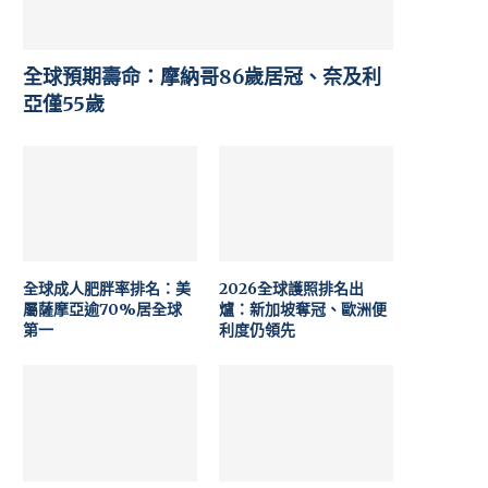
全球預期壽命：摩納哥86歲居冠、奈及利
亞僅55歲
全球成人肥胖率排名：美
2026全球護照排名出
屬薩摩亞逾70%居全球
爐：新加坡奪冠、歐洲便
第一
利度仍領先