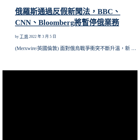
俄羅斯通過反假新聞法，BBC、
CNN、Bloomberg將暫停俄業務
by
丁 姚
2022 年 3 月 5 日
(Merxwire/英國倫敦) 面對俄烏戰爭衝突不斷升溫，新 …