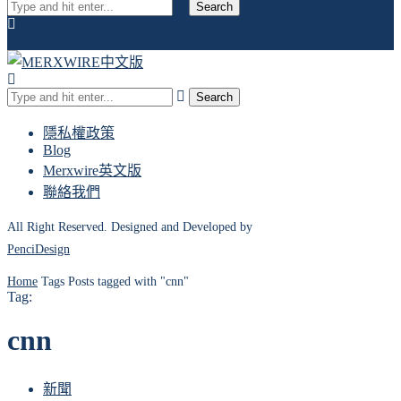
Search
Search
隱私權政策
Blog
Merxwire英文版
聯絡我們
All Right Reserved. Designed and Developed by
PenciDesign
Home
Tags
Posts tagged with "cnn"
Tag:
cnn
新聞