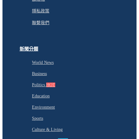
隱私政策
聯繫我們
新聞分類
World News
Business
Politics
HOT
Education
Environment
Sports
Culture & Living