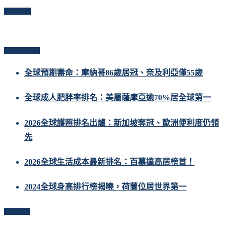
Follow Me
Popular Posts
全球預期壽命：摩納哥86歲居冠、奈及利亞僅55歲
全球成人肥胖率排名：美屬薩摩亞逾70%居全球第一
2026全球護照排名出爐：新加坡奪冠、歐洲便利度仍領
先
2026全球生活成本最新排名：百慕達高居榜首！
2024全球身高排行榜揭曉，荷蘭位居世界第一
Follow Us