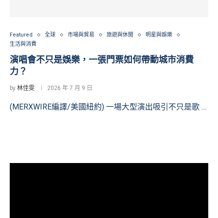
Featured
全球
市場與貿易
旅遊與休閒
明星與娛樂
生活與消費
演唱會不只是娛樂，一張門票如何帶動城市消費
力？
by
林佳雯
2026 年 7 月 9 日
(MERXWIRE編譯/美國紐約) 一場大型演出吸引不只是歌 …