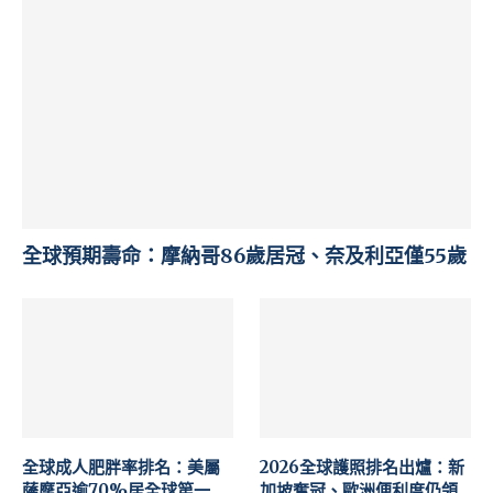
全球預期壽命：摩納哥86歲居冠、奈及利亞僅55歲
全球成人肥胖率排名：美屬
2026全球護照排名出爐：新
薩摩亞逾70%居全球第一
加坡奪冠、歐洲便利度仍領