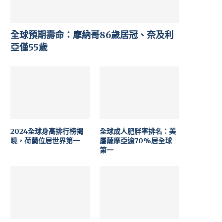
全球預期壽命：摩納哥86歲居冠、奈及利
亞僅55歲
2024全球身高排行榜揭
全球成人肥胖率排名：美
曉，荷蘭位居世界第一
屬薩摩亞逾70%居全球
第一