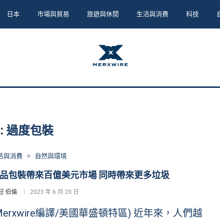
日本
市場與貿易
旅遊與休閒
生活與消費
科技
:
過度包裝
活與消費
自然與環境
品包裝帶來百億美元市場 同時帶來更多垃圾
莊 伯倫
2023 年 6 月 20 日
Merxwire編譯/美國華盛頓特區) 近年來，人們越