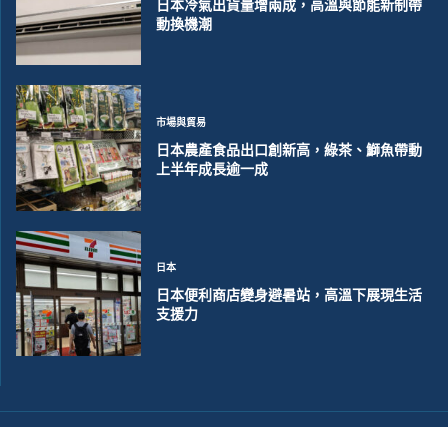
日本冷氣出貨量增兩成，高溫與節能新制帶
動換機潮
市場與貿易
日本農產食品出口創新高，綠茶、鰤魚帶動
上半年成長逾一成
日本
日本便利商店變身避暑站，高溫下展現生活
支援力
©2018~2026 大洋聯合商訊版權所有. 電子郵件:
help@merxwire.com