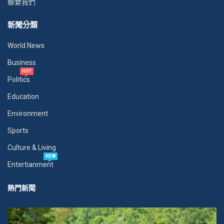
聯繫我們
新聞分類
World News
Business
HOT
Politics
Education
Environment
Sports
Culture & Living
NEW
Entertianment
熱門新聞