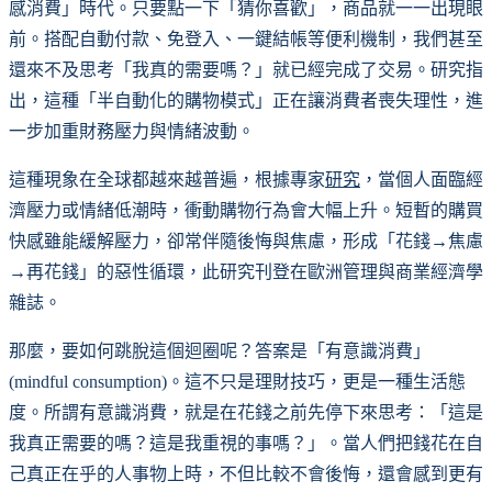
感消費」時代。只要點一下「猜你喜歡」，商品就一一出現眼
前。搭配自動付款、免登入、一鍵結帳等便利機制，我們甚至
還來不及思考「我真的需要嗎？」就已經完成了交易。研究指
出，這種「半自動化的購物模式」正在讓消費者喪失理性，進
一步加重財務壓力與情緒波動。
這種現象在全球都越來越普遍，根據專家
研究
，當個人面臨經
濟壓力或情緒低潮時，衝動購物行為會大幅上升。短暫的購買
快感雖能緩解壓力，卻常伴隨後悔與焦慮，形成「花錢→焦慮
→再花錢」的惡性循環，此研究刊登在歐洲管理與商業經濟學
雜誌。
那麼，要如何跳脫這個迴圈呢？答案是「有意識消費」
(mindful consumption)。這不只是理財技巧，更是一種生活態
度。所謂有意識消費，就是在花錢之前先停下來思考：「這是
我真正需要的嗎？這是我重視的事嗎？」。當人們把錢花在自
己真正在乎的人事物上時，不但比較不會後悔，還會感到更有