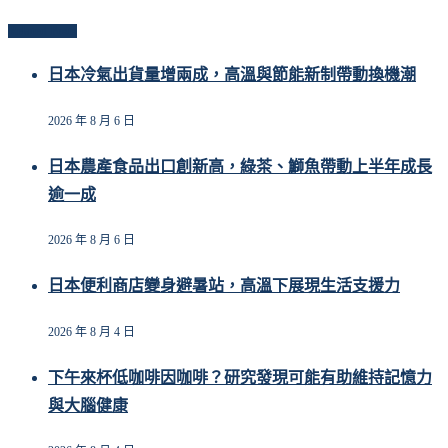
Related Posts
日本冷氣出貨量增兩成，高溫與節能新制帶動換機潮
2026 年 8 月 6 日
日本農產食品出口創新高，綠茶、鰤魚帶動上半年成長
逾一成
2026 年 8 月 6 日
日本便利商店變身避暑站，高溫下展現生活支援力
2026 年 8 月 4 日
下午來杯低咖啡因咖啡？研究發現可能有助維持記憶力
與大腦健康