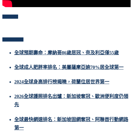
Follow Me
Popular Posts
全球預期壽命：摩納哥86歲居冠、奈及利亞僅55歲
全球成人肥胖率排名：美屬薩摩亞逾70%居全球第一
2024全球身高排行榜揭曉，荷蘭位居世界第一
2026全球護照排名出爐：新加坡奪冠、歐洲便利度仍領
先
全球最快網速排名：新加坡固網奪冠、阿聯酋行動網路
第一