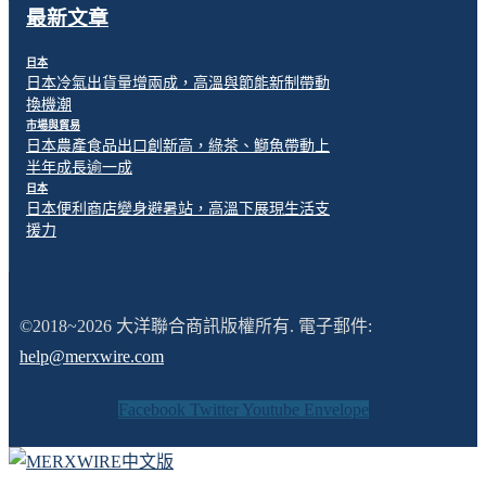
最新文章
日本
日本冷氣出貨量增兩成，高溫與節能新制帶動
換機潮
市場與貿易
日本農產食品出口創新高，綠茶、鰤魚帶動上
半年成長逾一成
日本
日本便利商店變身避暑站，高溫下展現生活支
援力
©2018~2026 大洋聯合商訊版權所有. 電子郵件:
help@merxwire.com
Facebook
Twitter
Youtube
Envelope