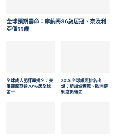
全球預期壽命：摩納哥86歲居冠、奈及利
亞僅55歲
全球成人肥胖率排名：美
2026全球護照排名出
屬薩摩亞逾70%居全球
爐：新加坡奪冠、歐洲便
第一
利度仍領先