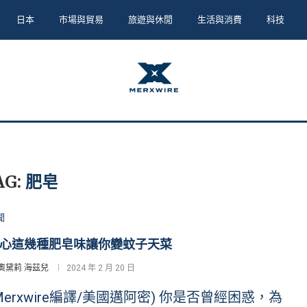
日本
市場與貿易
旅遊與休閒
生活與消費
科技
AG:
肥皂
聞
心這幾種肥皂味讓你變蚊子天菜
奧黛莉 海茲兒
2024 年 2 月 20 日
Merxwire編譯/美國邁阿密) 你是否曾經困惑，為