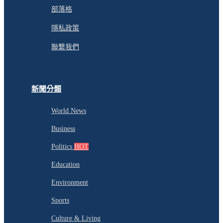
部落格
隱私政策
聯繫我們
新聞分類
World News
Business
Politics
HOT
Education
Environment
Sports
Culture & Living