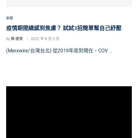
新聞
疫情期間總感到焦慮？ 試試3招簡單幫自己紓壓
by
陳 建偉
2022 年 8 月 3 日
(Merxwire/台灣台北) 從2019年底到現在，COV …