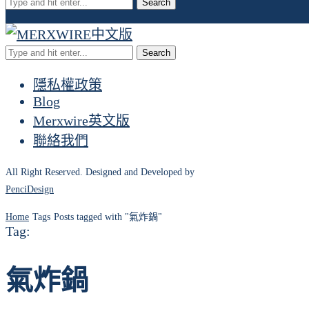
Search
Search
隱私權政策
Blog
Merxwire英文版
聯絡我們
All Right Reserved. Designed and Developed by
PenciDesign
Home
Tags
Posts tagged with "氣炸鍋"
Tag:
氣炸鍋