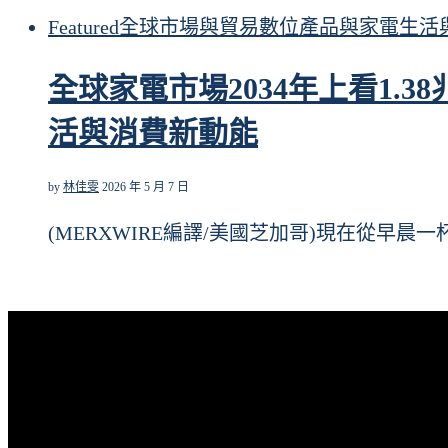
Featured
全球
市場與貿易
數位產品與家電
生活
全球家電市場2034年上看1.
活與消費新動能
by
林佳雯
2026 年 5 月 7 日
(MERXWIRE編譯/美國芝加哥)現在從早晨一