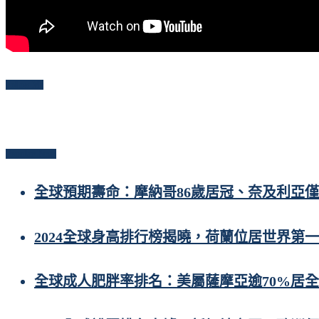
Follow Me
Popular Posts
全球預期壽命：摩納哥86歲居冠、奈及利亞僅
2024全球身高排行榜揭曉，荷蘭位居世界第一
全球成人肥胖率排名：美屬薩摩亞逾70%居