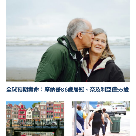
全球預期壽命：摩納哥86歲居冠、奈及利亞僅55歲