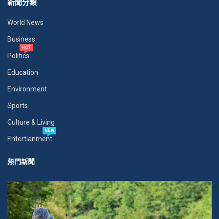
新聞分類
World News
Business
HOT
Politics
Education
Environment
Sports
Culture & Living
NEW
Entertianment
熱門新聞