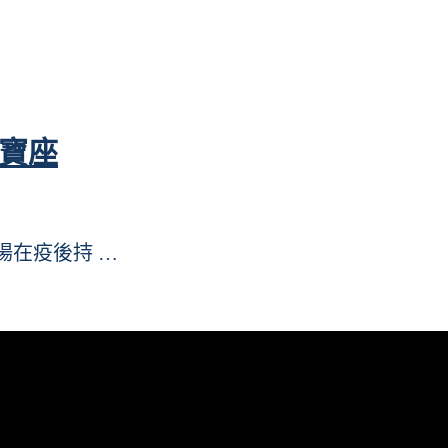
軍寶座
市場在疫後持 …