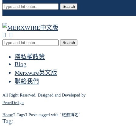
Search
Search
隱私權政策
Blog
Merxwire英文版
聯絡我們
All Right Reserved. Designed and Developed by
PenciDesign
Home
Tags
Posts tagged with "旅遊排名"
Tag: