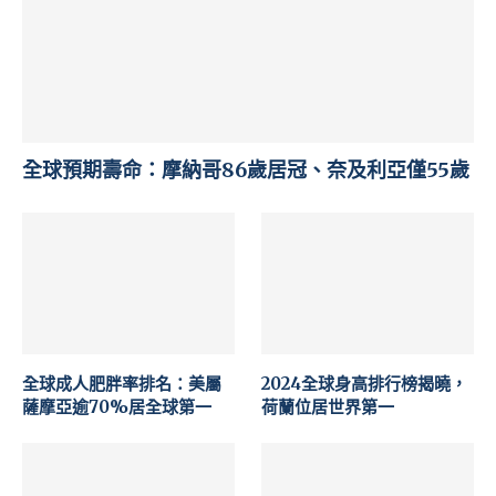
全球預期壽命：摩納哥86歲居冠、奈及利亞僅55歲
全球成人肥胖率排名：美屬
2024全球身高排行榜揭曉，
薩摩亞逾70%居全球第一
荷蘭位居世界第一