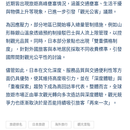
近期皆出現旅遊高峰壅塞情況，涵蓋交通壅塞、生活干擾
與物價上升等現象，已進一步引發「觀光公害」議題。
為因應壓力，部分地區已開始導入總量管制措施，例如山
形縣銀山溫泉透過預約制接駁巴士與人流上限管理，以控
制觀光品質。同時，日本部分景點也出現「雙重價格制
度」，針對外國旅客與本地居民採取不同收費標準，引發
國際間對觀光公平性的討論。
儘管如此，日本在文化深度、服務品質與交通便利性等方
面仍具優勢，使其維持高度吸引力，並在「深度體驗」與
「重複探索」趨勢下成為高回訪率代表。整體而言，全球
旅遊市場正由單次觀光轉向多次造訪與深度體驗，觀光競
爭力也逐漸取決於是否能持續吸引旅客「再來一次」。
旅遊排名
日本旅遊
海外旅行
觀光景點