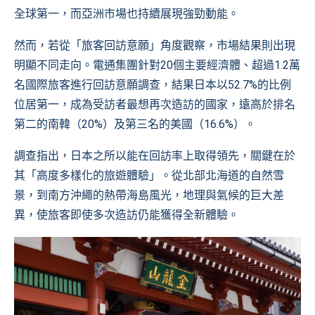
全球第一，而亞洲市場也持續展現強勁動能。
然而，若從「旅客回訪意願」角度觀察，市場結果則出現
明顯不同走向。電通集團針對20個主要經濟體、超過1.2萬
名國際旅客進行回訪意願調查，結果日本以52.7%的比例
位居第一，成為受訪者最想再次造訪的國家，遠高於排名
第二的南韓（20%）及第三名的美國（16.6%）。
調查指出，日本之所以能在回訪率上取得領先，關鍵在於
其「高度多樣化的旅遊體驗」。從北部北海道的自然雪
景，到南方沖繩的熱帶海島風光，地理與氣候的巨大差
異，使旅客即使多次造訪仍能獲得全新體驗。