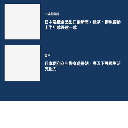
市場與貿易
日本農產食品出口創新高，綠茶、鰤魚帶動
上半年成長逾一成
日本
日本便利商店變身避暑站，高溫下展現生活
支援力
©2018~2026 大洋聯合商訊版權所有. 電子郵件:
help@merxwire.com