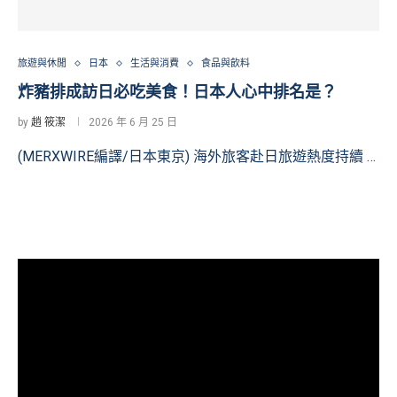
旅遊與休閒
日本
生活與消費
食品與飲料
炸豬排成訪日必吃美食！日本人心中排名是？
by
趙 筱潔
2026 年 6 月 25 日
(MERXWIRE編譯/日本東京) 海外旅客赴日旅遊熱度持續 …