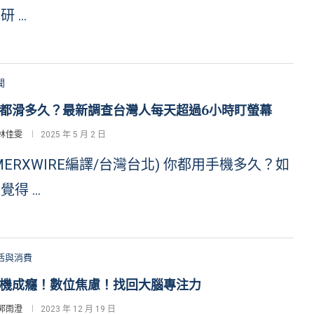
研 …
聞
都滑多久？最新調查台灣人每天超過6小時盯螢幕
林佳雯
2025 年 5 月 2 日
MERXWIRE編譯/台灣台北) 你都用手機多久？如
覺得 …
活與消費
機成癮！數位焦慮！找回大腦專注力
郭雨澄
2023 年 12 月 19 日