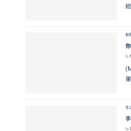
総
新
你
by
(
果
生
手
by