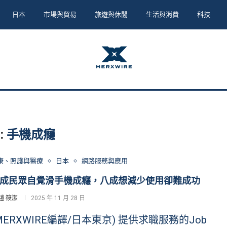
日本
市場與貿易
旅遊與休閒
生活與消費
科技
:
手機成癮
康、照護與醫療
日本
網路服務與應用
成民眾自覺滑手機成癮，八成想減少使用卻難成功
趙 筱潔
2025 年 11 月 28 日
MERXWIRE編譯/日本東京) 提供求職服務的Job