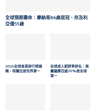
全球預期壽命：摩納哥86歲居冠、奈及利
亞僅55歲
2024全球身高排行榜揭
全球成人肥胖率排名：美
曉，荷蘭位居世界第一
屬薩摩亞逾70%居全球
第一