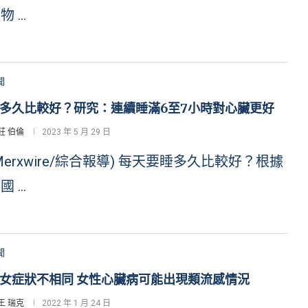
物 …
聞
多久比較好？研究：連續睡滿6至7小時對心臟更好
莊 伯倫
2023 年 5 月 29 日
Merxwire/綜合報導) 每天要睡多久比較好？根據
國 …
聞
女症狀不相同 女性心臟病可能出現類流感情況
王 瑞克
2022 年 1 月 24 日