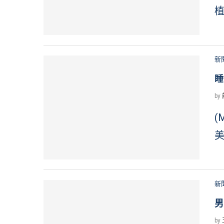
植
新
睡
by
(
美
新
男
by