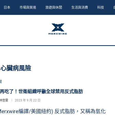
日本
市場與貿易
旅遊與休閒
生活與消費
科技
:
心臟病風險
聞
再吃了！世衛組織呼籲全球禁用反式脂肪
林佳雯
2023 年 9 月 22 日
Merxwire編譯/美國紐約) 反式脂肪，又稱為氫化