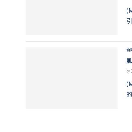
(
引
新
肌
by
(
的