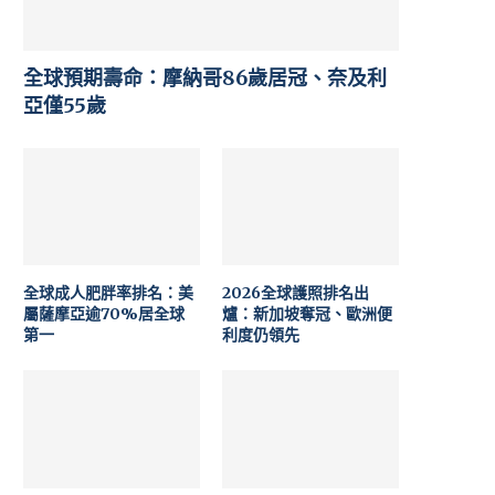
全球預期壽命：摩納哥86歲居冠、奈及利
亞僅55歲
全球成人肥胖率排名：美
2026全球護照排名出
屬薩摩亞逾70%居全球
爐：新加坡奪冠、歐洲便
第一
利度仍領先