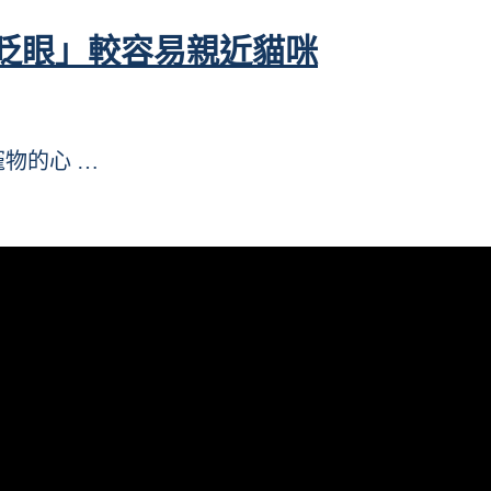
眨眼」較容易親近貓咪
寵物的心 …