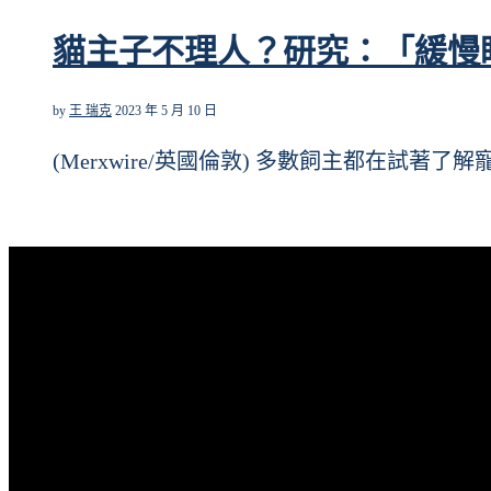
貓主子不理人？研究：「緩慢
by
王 瑞克
2023 年 5 月 10 日
(Merxwire/英國倫敦) 多數飼主都在試著了解