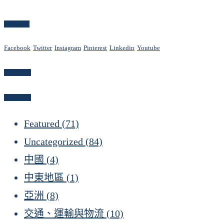
Follow Us
Facebook
Twitter
Instagram
Pinterest
Linkedin
Youtube
Newsletter
Categories
Featured
(71)
Uncategorized
(84)
中國
(4)
中東地區
(1)
亞洲
(8)
交通、運輸與物流
(10)