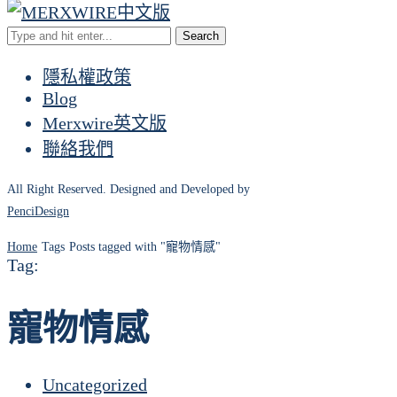
Search
隱私權政策
Blog
Merxwire英文版
聯絡我們
All Right Reserved. Designed and Developed by
PenciDesign
Home
Tags
Posts tagged with "寵物情感"
Tag:
寵物情感
Uncategorized