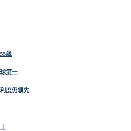
55歲
全球第一
便利度仍領先
首！