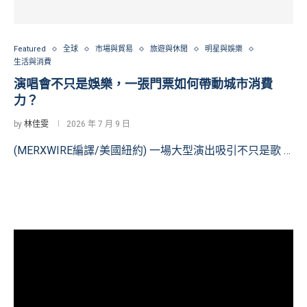
Featured
全球
市場與貿易
旅遊與休閒
明星與娛樂
生活與消費
演唱會不只是娛樂，一張門票如何帶動城市消費
力？
by
林佳雯
2026 年 7 月 9 日
(MERXWIRE編譯/美國紐約) 一場大型演出吸引不只是歌 …