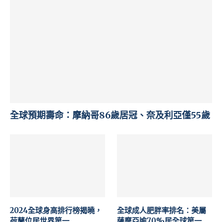
全球預期壽命：摩納哥86歲居冠、奈及利亞僅55歲
2024全球身高排行榜揭曉，
全球成人肥胖率排名：美屬
荷蘭位居世界第一
薩摩亞逾70%居全球第一