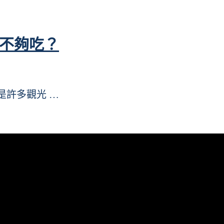
卻不夠吃？
飯是許多觀光 …