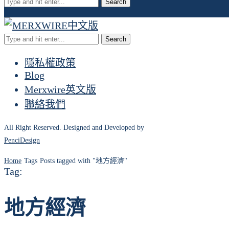
Search
Search
隱私權政策
Blog
Merxwire英文版
聯絡我們
All Right Reserved. Designed and Developed by
PenciDesign
Home
Tags
Posts tagged with "地方經濟"
Tag:
地方經濟