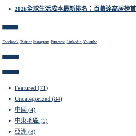
2026全球生活成本最新排名：百慕達高居榜
Follow Us
Facebook
Twitter
Instagram
Pinterest
Linkedin
Youtube
Newsletter
Categories
Featured
(71)
Uncategorized
(84)
中國
(4)
中東地區
(1)
亞洲
(8)