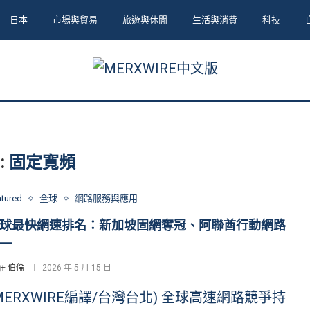
日本
市場與貿易
旅遊與休閒
生活與消費
科技
:
固定寬頻
atured
全球
網路服務與應用
球最快網速排名：新加坡固網奪冠、阿聯酋行動網路
一
莊 伯倫
2026 年 5 月 15 日
MERXWIRE編譯/台灣台北) 全球高速網路競爭持