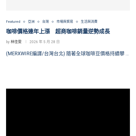
Featured
亞洲
台灣
市場與貿易
生活與消費
咖啡價格連年上漲 超商咖啡銷量逆勢成長
by
林佳雯
2026 年 5 月 28 日
(MERXWIRE編譯/台灣台北) 隨著全球咖啡豆價格持續攀 …