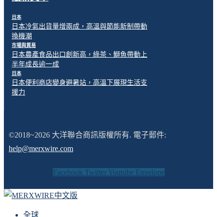
日本
日本冷氣出貨量增兩成，高溫與節能新制帶動
換機潮
市場與貿易
日本農產食品出口創新高，綠茶、鰤魚帶動上
半年成長逾一成
日本
日本便利商店變身避暑站，高溫下展現生活支
援力
©2018~2026 大洋聯合商訊版權所有. 電子郵件:
help@merxwire.com
Facebook
Twitter
Youtube
Envelope
全球