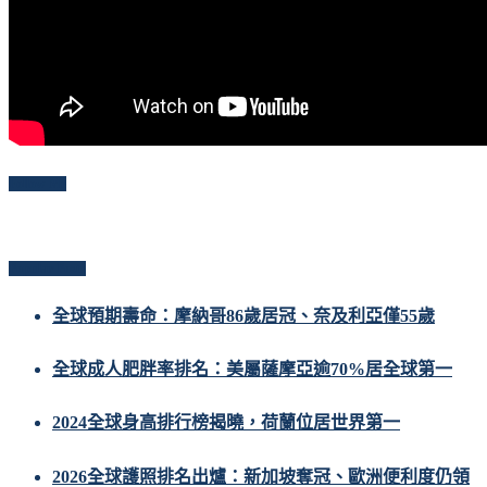
Follow Me
Popular Posts
全球預期壽命：摩納哥86歲居冠、奈及利亞僅55歲
全球成人肥胖率排名：美屬薩摩亞逾70%居全球第一
2024全球身高排行榜揭曉，荷蘭位居世界第一
2026全球護照排名出爐：新加坡奪冠、歐洲便利度仍領