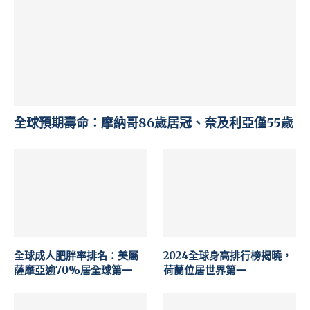
全球預期壽命：摩納哥86歲居冠、奈及利亞僅55歲
全球成人肥胖率排名：美屬
2024全球身高排行榜揭曉，
薩摩亞逾70%居全球第一
荷蘭位居世界第一