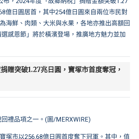
省公布，2024年度「故鄉納稅」捐贈金額突破1.27
68億日圓居首，其中254億日圓來自兩位市民對
為海鮮、肉類、大米與水果，各地亦推出高額回
鄉精選感恩節」將於橫濱登場，推廣地方魅力並加
捐贈突破1.27兆日圓，寶塚市首度奪冠，
禮品項之一。(圖/MERXWIRE)
塚市以256.68億日圓首度奪下冠軍。其中，值