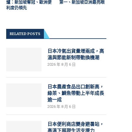
爐：新加坡奪冠、歐洲便
第一、新加坡亞洲最亮眼
利度仍領先
RELATED POSTS
日本冷氣出貨量增兩成，高
溫與節能新制帶動換機潮
2026 年 8 月 6 日
日本農產食品出口創新高，
綠茶、鰤魚帶動上半年成長
逾一成
2026 年 8 月 6 日
日本便利商店變身避暑站，
高溫下展現生活支援力