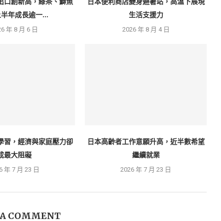
出口創新高，綠茶、鰤魚
日本便利商店變身避暑站，高溫下展現
半年成長逾一...
生活支援力
26 年 8 月 6 日
2026 年 8 月 4 日
學習，經濟與家庭壓力卻
日本高齡者工作意願升高，近半數希望
成最大阻礙
繼續就業
6 年 7 月 23 日
2026 年 7 月 23 日
 A COMMENT