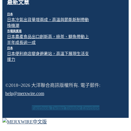
最新文章
日本
日本冷氣出貨量增兩成，高溫與節能新制帶動
換機潮
市場與貿易
日本農產食品出口創新高，綠茶、鰤魚帶動上
半年成長逾一成
日本
日本便利商店變身避暑站，高溫下展現生活支
援力
©2018~2026 大洋聯合商訊版權所有. 電子郵件:
help@merxwire.com
Facebook
Twitter
Youtube
Envelope