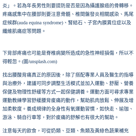
炎」。若為年長男性則要提防是否是因為攝護腺癌的骨轉移。
疼痛感集中在腰部則要注意骨髓、椎間盤發炎相關感染、馬尾
症候群(auda equina syndrome)、腎結石、子宮內膜異位症以及
纖維肌痛症等問題。
下背部疼痛也可能是脊椎病變所造成的急性神經損傷，所以不
得輕忽。(圖/unsplash.com)
找出腰酸背痛真正的原因後，除了搭配專業人員及醫生的指導
與治療外，建議可同步調整生活模式並加入運動、舒壓、營養
保健及物理性舒緩等方式一起保健調養。運動方面可尋求專業
運動教練學習舒緩腰背痠痛的動作，幫助肌肉放鬆、伸展及增
加柔軟度。養成規律的全身性有氧運動習慣，如快走、瑜珈、
游泳、騎自行車等，對於痠痛的舒解也有很大的幫助。
注意每天的飲食，可從奶類、豆類、魚類及黃綠色蔬果補充