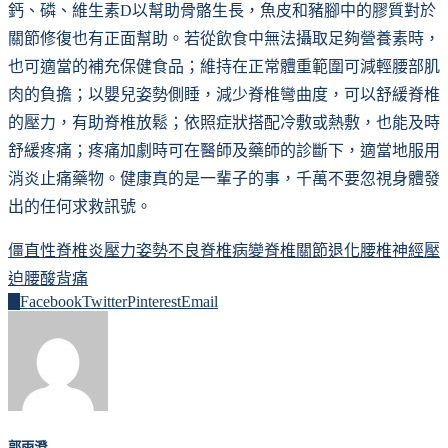
鈣、磷、維生素D以幫助骨骼生長，魚皮和豬腳中的膠質對於
關節修復也有正面幫助。若從飲食中無法攝取足夠營養素時，
也可適當的補充保健食品；維持在正常體重範圍可減輕腰部肌
肉的負擔；以嬰兒姿勢側睡，減少脊椎彎曲度，可以舒緩脊椎
的壓力，有助脊椎放鬆；依照症狀搭配冷敷或熱敷，也能及時
舒緩疼痛；疼痛加劇時可在醫師及藥師的診斷下，適當地服用
消炎止痛藥物。健康真的是一輩子的事，千萬不要忽視身體發
出的任何求救訊號。
僵直性脊椎炎
壓力
姿勢不良
脊椎病變
脊椎關節退化
腰椎神經壓
迫
腰酸背痛
0
Facebook
Twitter
Pinterest
Email
郭雨澄