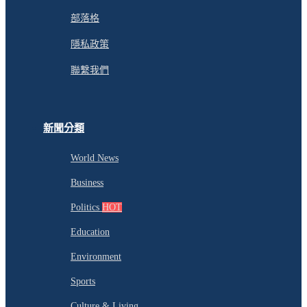
部落格
隱私政策
聯繫我們
新聞分類
World News
Business
Politics
HOT
Education
Environment
Sports
Culture & Living