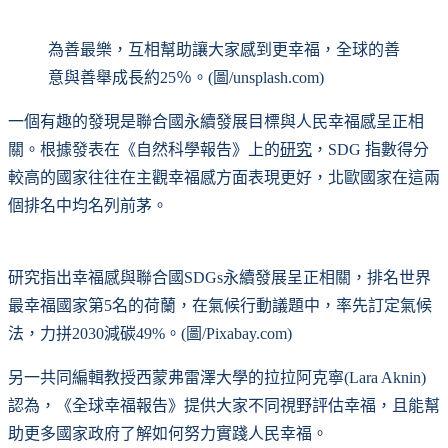
為善最樂，互相幫助讓大家感到更幸福，全球的善
意與善舉成長約25％。(圖/unsplash.com)
一個有趣的發現是聯合國永續發展目標與人民幸福感呈正相
關。根據發表在《自然科學報告》上的
研究
，SDG 指數得分
較高的國家往往在主觀幸福感方面表現更好，北歐國家在這兩
個排名中均名列前茅。
研究指出幸福感與聯合國SDGs永續發展呈正相關，排名世界
最幸福國家第5名的荷蘭，在氣候行動議題中，率先訂定氣候
法，力拼2030減碳49%。(圖/Pixabay.com)
另一共同編輯教授西蒙弗雷澤大學的拉拉阿克寧(Lara Aknin)
認為，《全球幸福報告》提供大家不同視野評估幸福，且能幫
助更多國家政府了解如何努力實踐人民幸福。