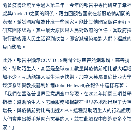
隨著疫情延燒至今邁入第三年，今年的報告中專門研究了幸福
感與Covid-19之間的關係，藉由回顧各國家在新冠疫情期間的
表現，並試圖解釋為什麼一些國家可能比其他國家做得更好。
研究團隊認為，其中最大原因是人民對政府的信任，當政府採
取行動後讓人民生活得到改善，即會減緩染疫對人們幸福感的
負面影響。
此外，報告中顯示COVID-19期間全球慈善熱潮激增，慈善捐
款、幫助陌生人，甚至是全球志工數量與疫情前相比都大幅增
加不少，互助能讓人民生活更快樂。加拿大英屬哥倫比亞大學
經濟系榮譽教授赫利維爾(John Helliwell)在報告中這樣寫著：
「我們在蓋洛普世界民意調查中發現，在2021年期間三項善舉
指標：幫助陌生人、志願服務和捐款在世界各地都出現了大幅
增長，與疫情前對比高出近25%。這種幫助陌生人的行為證明
人們會伸出援手幫助有需要的人，並在此過程中創造更多幸福
感。」