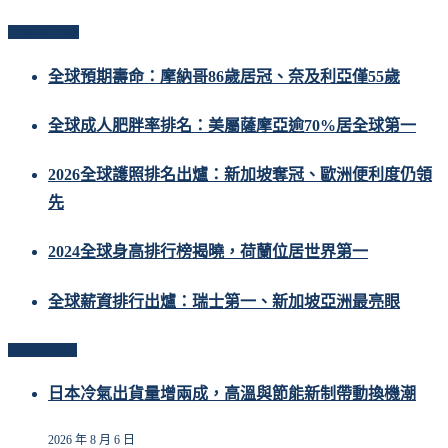
Popular Posts
全球預期壽命：摩納哥86歲居冠、奈及利亞僅55歲
全球成人肥胖率排名：美屬薩摩亞逾70%居全球第一
2026全球護照排名出爐：新加坡奪冠、歐洲便利度仍領
先
2024全球身高排行榜揭曉，荷蘭位居世界第一
全球薪資排行出爐：瑞士第一、新加坡亞洲最亮眼
Related Posts
日本冷氣出貨量增兩成，高溫與節能新制帶動換機潮
2026 年 8 月 6 日