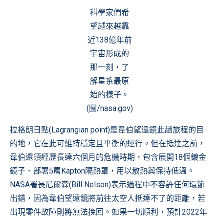
科學家們希
望越來越靠
近138億年前
宇宙形成的
那一刻，了
解星系最原
始的樣子。
(圖/nasa.gov)
拉格朗日點(Lagrangian point)是韋伯望遠鏡此趟旅程的目
的地，它在此可維持穩定且平衡的運行。但在抵達之前，
韋伯還須經歷長達六個月的危機時期，包含展開18個鍍金
鏡子、部署5層Kapton隔熱罩，用以散熱與保持低溫。
NASA署長尼爾森(Bill Nelson)表示過程中不容許任何環節
出錯，因為韋伯望遠鏡將前往太空人抵達不了的距離，若
出現零件故障則將無法挽回。如果一切順利，預計2022年