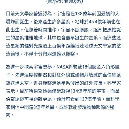
(圖/jwst.nasa.gov)
目前天文學家普遍認為，宇宙是在138億年前因最初的大
爆炸而誕生，後來產生許多星系，地球於45.4億年前也在
此出生。但隨著時間推移，宇宙不斷膨脹，逐漸把原始誕
生的星系推離地球，其中包含最早誕生的星系。而這些遙
遠星系的輻射光經過上百億年距離抵達地球天文學家的望
遠鏡後，不僅十分微弱還難以觀察。
為進一步探索宇宙奧秘，NASA將裝載18個鍍金六角形鏡
子、先進溫度控制器和對紅外線或熱輻射敏感的韋伯望遠
鏡送進太空，近身觀察遙遠星系發出的紅外波長，科學家
表示，目前哈伯望遠鏡僅能凝視134億年前的宇宙，而韋
伯望遠鏡可視距離更遠，預計可看到137億年前，而科學
家相信中間這3億年差異，或許就能發現物種起源的秘
密。