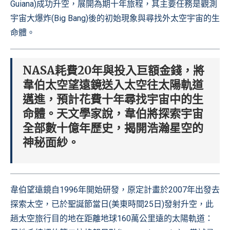
Guiana)成功升空，展開為期十年旅程，其主要任務是觀測
宇宙大爆炸(Big Bang)後的初始現象與尋找外太空宇宙的生
命體。
NASA耗費20年與投入巨額金錢，將
韋伯太空望遠鏡送入太空往太陽軌道
邁進，預計花費十年尋找宇宙中的生
命體。天文學家說，韋伯將探索宇宙
全部數十億年歷史，揭開浩瀚星空的
神秘面紗。
韋伯望遠鏡自1996年開始研發，原定計畫於2007年出發去
探索太空，已於聖誕節當日(美東時間25日)發射升空，此
趟太空旅行目的地在距離地球160萬公里遠的太陽軌道：