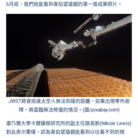
6月底，我們就能看到韋伯望遠鏡的第一張成果照片。
JWST將會抵達太空人無法到達的距離，如果出現零件故
障，將面臨無法修復的情況。(圖/pixabay.com)
康乃爾大學卡爾薩根研究所的副主任路易斯(Nikole Lewis)
對此表示驚嘆，認為韋伯望遠鏡能看到以往看不到的視