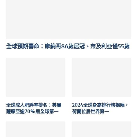
全球預期壽命：摩納哥86歲居冠、奈及利亞僅55歲
全球成人肥胖率排名：美屬
2024全球身高排行榜揭曉，
薩摩亞逾70%居全球第一
荷蘭位居世界第一