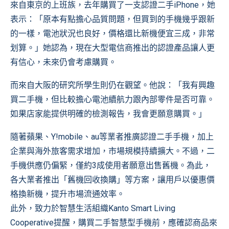
來自東京的上班族，去年購買了一支認證二手iPhone，她
表示：「原本有點擔心品質問題，但買到的手機幾乎跟新
的一樣，電池狀況也良好，價格還比新機便宜三成，非常
划算。」她認為，現在大型電信商推出的認證產品讓人更
有信心，未來仍會考慮購買。
而來自大阪的研究所學生則仍在觀望。他說：「我有興趣
買二手機，但比較擔心電池續航力跟內部零件是否可靠。
如果店家能提供明確的檢測報告，我會更願意購買。」
隨著蘋果、Y!mobile、au等業者推廣認證二手手機，加上
企業與海外旅客需求增加，市場規模持續擴大。不過，二
手機供應仍偏緊，僅約3成使用者願意出售舊機。為此，
各大業者推出「舊機回收換購」等方案，讓用戶以優惠價
格換新機，提升市場流通效率。
此外，致力於智慧生活組織Kanto Smart Living
Cooperative提醒，購買二手智慧型手機前，應確認商品來