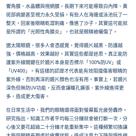
響角膜、水晶體與視網膜，長期下來可能導致白內障、黃
斑部病變甚至視力永久受損。有些人在海邊或泳池玩了一
整天，回家後眼睛乾澀刺痛，像進了沙子，其實這可能就
是所謂的「光照性角膜炎」，也就是眼睛被曬傷了。
選太陽眼鏡，很多人會憑感覺，覺得鏡片越黑、防護越
強，價格越高、效果越好。其實這些都是迷思。真正能防
護紫外線關鍵在於鏡片本身是否標示「100%防UV」或
「UV400」。有這樣的認證才代表能有效阻擋傷害眼睛的
紫外線，否則再深的鏡片顏色也沒有用。事實上，若鏡片
深色但無防UV功能，反而會讓瞳孔擴張、紫外線進得更
多，造成更大傷害。
在日常生活中，我們的眼睛還得面對螢幕藍光疲勞轟炸。
研究指出，知識工作者平均每三分鐘就會被打斷一次，分
心後又要花超過二十分鐘才能重新集中。這種頻繁切換讓
大腦與眼睛長期處於疲憊狀態，造成注意力下降與慢性視