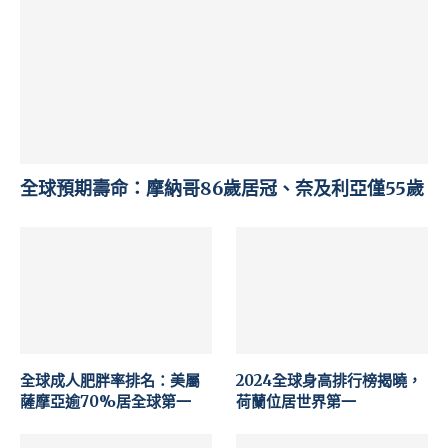
全球預期壽命：摩納哥86歲居冠、奈及利亞僅55歲
全球成人肥胖率排名：美屬
2024全球身高排行榜揭曉，
薩摩亞逾70%居全球第一
荷蘭位居世界第一