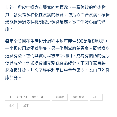
此外，橙皮中還含有豐富的檸檬烯，一種強效的抗炎物
質。發炎是多種慢性疾病的根源，包括心血管疾病。檸檬
烯能夠通過多種機制減少發炎反應，從而保護心血管健
康。
每年全美國在生產橙汁過程中約可產生500萬噸柳橙皮，
一半橙皮用於飼養牛隻，另一半則當廚餘丟棄。既然橙皮
這麼有益，它們其實可以被重新利用，成為有價值的健康
促進成分，例如膳食補充劑或食品成分。下回在家自製一
杯柳橙汁後，別忘了好好利用這些金色果皮，為自己的健
康加分。
FERULOYLPUTRESCINE (FP)
心臟病
慢性發炎
柳丁
柳橙
橘子