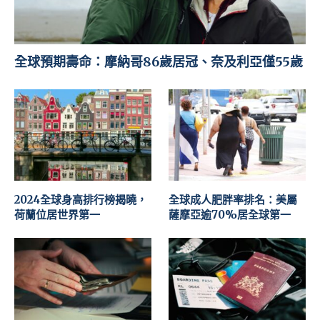
全球預期壽命：摩納哥86歲居冠、奈及利亞僅55歲
2024全球身高排行榜揭曉，
全球成人肥胖率排名：美屬
荷蘭位居世界第一
薩摩亞逾70%居全球第一