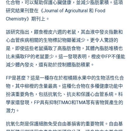
化合物，可以幫助保護心臟健康，並減少脂肪累積。這項
研究結果刊登在
《Journal of Agricultural 和 Food
Chemistry》
期刊上。
該研究指出，餵食橙皮六週的老鼠，其血液中發炎指數和
心血管疾病相關的生物標記物顯著減少。更令人驚訝的
是，即使這些老鼠攝取了高脂肪食物，其體內脂肪堆積也
比未攝取FP的老鼠要少。這一發現表明，橙皮中FP不僅能
減少體內發炎，還有助於控制體脂肪積累。
FP是甚麼？這是一種存在於柑橘類水果中的生物活性化合
物，其中柳橙的含量最高。這種化合物在多種健康功能中
扮演重要角色，包括抗氧化、抗炎和保護心血管系統。科
學家還發現，FP具有抑制TMAO和TMA等有害物質產生的
潛力。
抗氧化劑是保護細胞免受自由基損害的重要物質。自由基