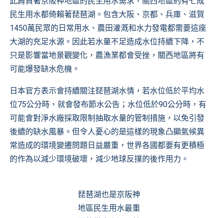
此肩負著京阪神地區的民生用水需求，關西地區約有七成
民生用水都倚賴著琵琶湖。包含大阪、京都、兵庫、滋賀
1450萬民眾的日常用水、農田灌溉和水力發電都需要這座
大湖的充足水源。因此若水量不足造成水位持續下降，不
只是影響當地景觀變化，農漁業都會受挫，關西地區將有
可能爆發缺水危機。
日本官方表示會持續關注琵琶湖水情，若水位低於平均水
位75公分時，就會發布節水公告；水位低於90公分時，有
可能會對淨水廠採取限制抽取水量的管制措施，以免引發
後續的缺水風暴。但令人憂心的是這樣的現象凸顯氣候異
常造成的環境變遷問題日益嚴重，世界各國都要有更積極
的作為以減少環境破壞，減少地球反撲的後作用力。
琵琶湖也是京阪神
地區民生用水最重