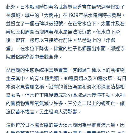
此外，日本戰國時期著名武將豐臣秀吉在琵琶湖畔修築了
長濱城，城中的「太閣井」在1939年枯水時期時被發現，
並豎立了一個石碑以玆記號。在正常水位下，太閣井及石
碑底座和周圍石塊隔著湖水是無法接近的。但水位下滑
後，遊客一樣可以直接步行前往。琵琶湖上的「浮御
堂」，在水位下降後，佛堂的柱子也都露出水面，鄰近寺
院僧侶認為湖中景觀全非。
琵琶湖的生態系統相當地豐富，有超過千種以上的動植物
生長其中。約有46種魚類、40種貝類以及70種水草，有日
本淡水魚寶庫之稱，沿岸的養殖漁業和淡水珍珠養殖都相
當著名。但水位下降後造成部分區域湖水停滯不動，水裡
的營養物質和氧氣減少許多，三分之二以上的蜆死亡，讓
漁民苦不堪言，民生經濟大受影響。
這個位於日本滋賀縣的最大淡水湖因為坐擁豐沛水量，因