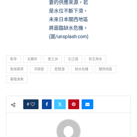
要的供應來源，若
是水位不斷下滑，
未來日本關西地區
將面臨缺水危機。
(圖/unsplash.com)
乾旱
太閣井
奧之洲
幻之道
民生用水
氣候異常
浮御堂
琵琶湖
缺水危機
關西地區
養殖漁業
0