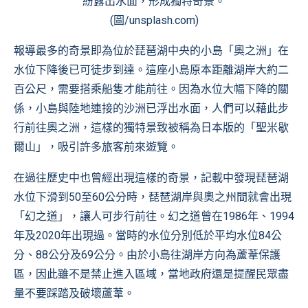
紛露出水面，形成獨特奇景。
(圖/unsplash.com)
報導最多的奇景即為位於琵琶湖中央的小島「奧之洲」在
水位下降後已可徒步到達。這座小島原本距離湖岸大約二
百公尺，需要搭乘船隻才能前往。因為水位大幅下降的關
係，小島與陸地連接的沙洲已浮出水面，人們可以藉此步
行前往奧之洲，這樣的獨特景致被稱為日本版的「聖米歇
爾山」，吸引許多旅客前來遊覽。
在過往歷史中也曾經出現這樣的奇景，記載中發現琵琶湖
水位下滑到50至60公分時，琵琶湖岸與奧之州間就會出現
「幻之道」，讓人可步行前往。幻之道曾在1986年、1994
年及2020年出現過。當時的水位分別低於平均水位84公
分、88公分及69公分。由於小島往湖岸方向為蘆葦保護
區，因此雖不是禁止進入區域，當地政府還是提醒民眾盡
量不要踩踏及破壞蘆葦。